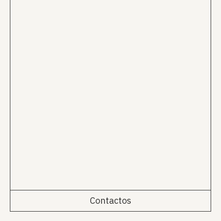
Contactos
Rua da Emenda 111, 2º Esq