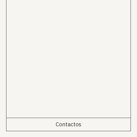
Contactos
Rua da Emenda 111, 2º Esq