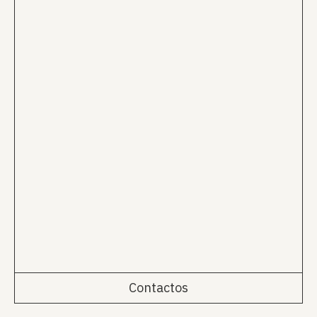
Contactos
Rua da Emenda 111, 2º Esq