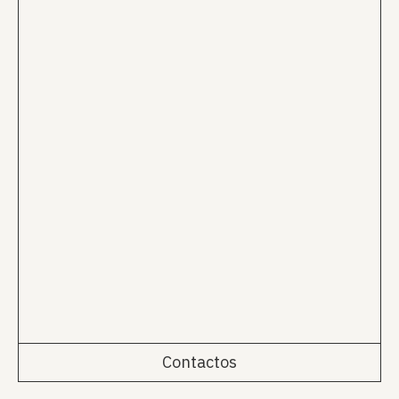
Contactos
Rua da Emenda 111, 2º Esq