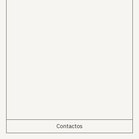
Contactos
Rua da Emenda 111, 2º Esq