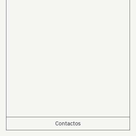
Contactos
Rua da Emenda 111, 2º Esq