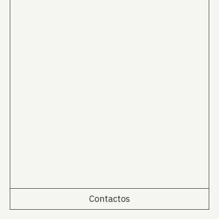
Contactos
Rua da Emenda 111, 2º Esq