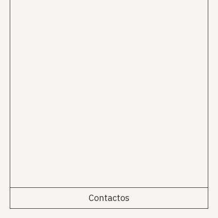
Contactos
Rua da Emenda 111, 2º Esq