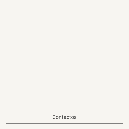
Contactos
Rua da Emenda 111, 2º Esq