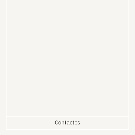
Contactos
Rua da Emenda 111, 2º Esq