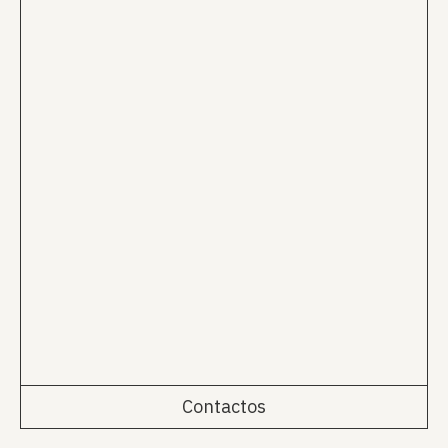
Contactos
Rua da Emenda 111, 2º Esq