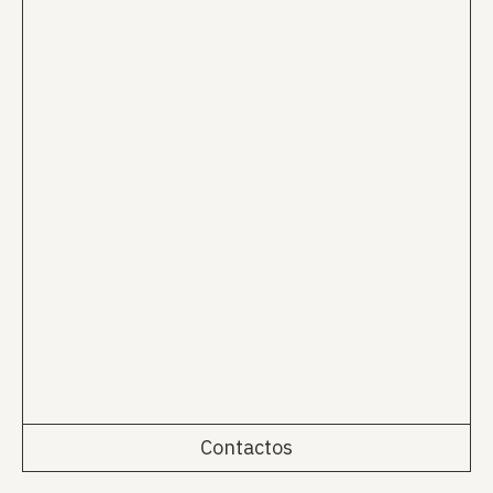
Contactos
Rua da Emenda 111, 2º Esq