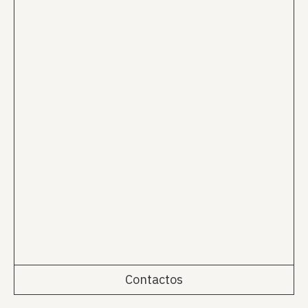
Contactos
Rua da Emenda 111, 2º Esq