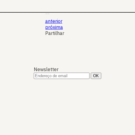
14 Jul 2022
Expresso Imobiliário
""
anterior
próxima
Partilhar
Newsletter
S
P
N
P