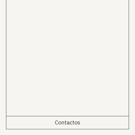
Contactos
Rua da Emenda 111, 2º Esq