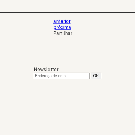
11 Out 2018
Revista AMC
""
anterior
próxima
Partilhar
Newsletter
S
P
N
P