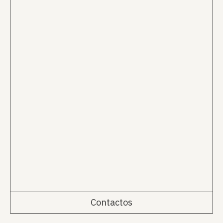
Contactos
Rua da Emenda 111, 2º Esq