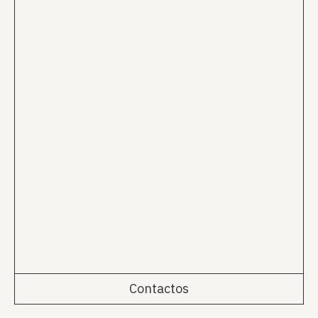
Contactos
Rua da Emenda 111, 2º Esq