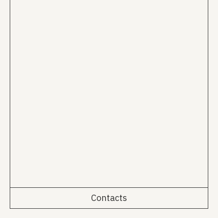
Contacts
Rua da Emenda 111, 2º Esq