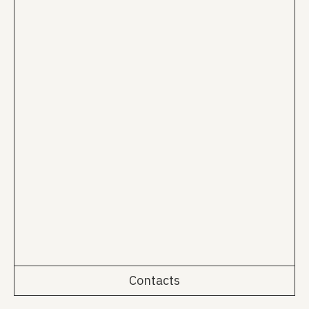
Contacts
Rua da Emenda 111, 2º Esq