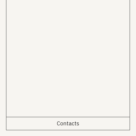
Contacts
Rua da Emenda 111, 2º Esq