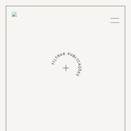
FILTRAR PUBLICAÇÕES
Sobre nós
Projectos
307
DIGITAL
36
JORNAIS & REVISTAS
Notícias
12
LIVROS
12
TV
Publicações
EN
PT